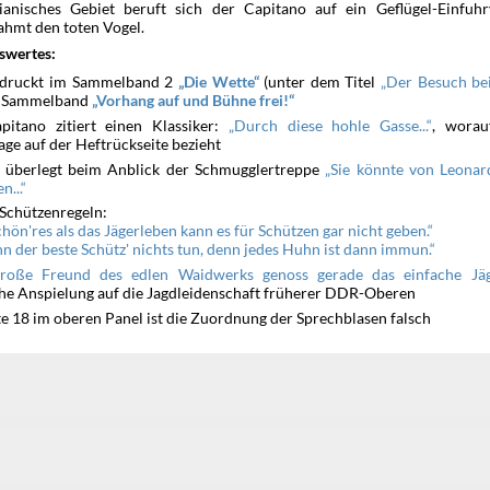
ianisches Gebiet beruft sich der Capitano auf ein Geflügel-Einfuh
ahmt den toten Vogel.
swertes:
druckt im Sammelband 2
(unter dem Titel
Die Wette
Der Besuch be
m Sammelband
Vorhang auf und Bühne frei!
pitano zitiert einen Klassiker:
, worau
Durch diese hohle Gasse...
age auf der Heftrückseite bezieht
 überlegt beim Anblick der Schmugglertreppe
Sie könnte von Leonar
n...
 Schützenregeln:
hön'res als das Jägerleben kann es für Schützen gar nicht geben.
n der beste Schütz' nichts tun, denn jedes Huhn ist dann immun.
roße Freund des edlen Waidwerks genoss gerade das einfache Jäg
che Anspielung auf die Jagdleidenschaft früherer DDR-Oberen
te 18 im oberen Panel ist die Zuordnung der Sprechblasen falsch