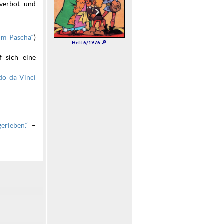
rverbot und
)
im Pascha
Heft 6/1976 🔎
f sich eine
do da Vinci
–
erleben.