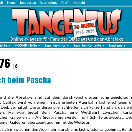
alt
Neues
Impressum
Datenschutz
Profil
Kontakt
Online-Magazin für Fans der Digedags und der Abrafaxe
ichte ▼
MOSAIK-Hefte ▼
Sammler-Infos ▼
Sammler-Kontakte ▼
Sonstiges ▼
976
| 6
ch beim Pascha
und die Abrafaxe sind auf dem durchkonstruierten Schmuggelpfad
. Califax wird von einem frisch erlegten Auerhahn fast erschlagen 
 Dieb verhaftet. Die anderen drei schließen sich kurzerhand an, da sie 
n. Harlekin bietet dem Pascha eine Wettfahrt zwischen türk
schen Galeeren an. Als Siegprämie werden fünf Schiffe ausgesetzt. Der
einer Galeeren überzeugt und nimmt die Wette an.
t sich inzwischen den Auerhahn durch eine List wieder angeeignet. Bei 