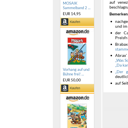
auf venez
MOSAIK
beschlagn
Sammelband 2 ...
EUR 14,95
Bemerken
nachge
und i
der Ca
Preisfr
Brabax
stamme
Abrax'
Was Sc
Da kan
Vorhang auf und
Der g
Bühne frei! ...
deutli
EUR 50,00
auf Sei