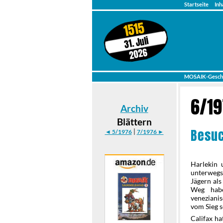
Startseite
Inh
1515
31. Juli
2026
MOSAIK-Gesch
6/1
Archiv
Blättern
Besu
|
◄ 5/1976
7/1976 ►
Harlekin 
unterwegs
Jägern als
Weg habe
veneziani
vom Sieg s
Califax ha