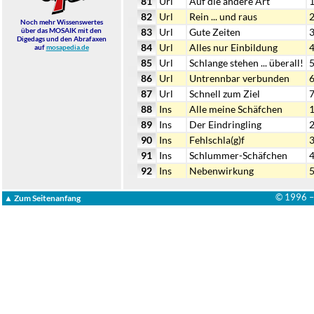
81
Url
Auf die andere Art
82
Url
Rein ... und raus
Noch mehr Wissenswertes
über das MOSAIK mit den
83
Url
Gute Zeiten
Digedags und den Abrafaxen
84
Url
Alles nur Einbildung
auf
mosapedia.de
85
Url
Schlange stehen ... überall!
86
Url
Untrennbar verbunden
87
Url
Schnell zum Ziel
88
Ins
Alle meine Schäfchen
89
Ins
Der Eindringling
90
Ins
Fehlschla(g)f
91
Ins
Schlummer-Schäfchen
92
Ins
Nebenwirkung
© 1996 
▲ Zum Seitenanfang