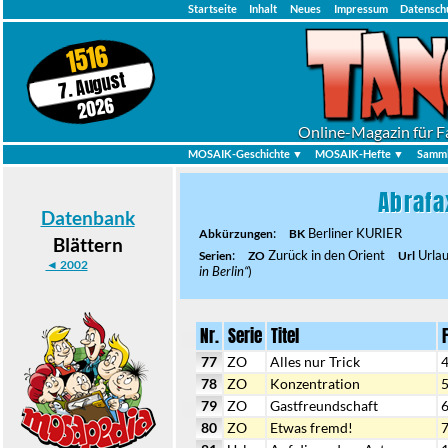
Startseite
Inhalt
Neues
Impressum
Datensch
1516
7. August
2026
Online-Magazin für F
MOSAIK-Geschichte ▼
MOSAIK-Hefte ▼
Samml
Abrafa
Datenbank
:
Berliner KURIER
Abkürzungen
BK
Blättern
:
Zurück in den Orient
Urla
Serien
ZO
Url
◄ 2002
in Berlin“
)
Nr.
Serie
Titel
77
ZO
Alles nur Trick
78
ZO
Konzentration
79
ZO
Gastfreundschaft
80
ZO
Etwas fremd!