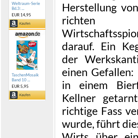
Herstellung vo
Weltraum-Serie
Bd.3: ...
EUR 14,95
richten 
Wirtschaftssp
darauf. Ein Ke
der Werkskant
einen Gefallen:
TaschenMosaik
Band 10 ...
in einem Bierf
EUR 5,95
Kellner getar
richtige Fass ve
wurde, führt die
Wirts über ein