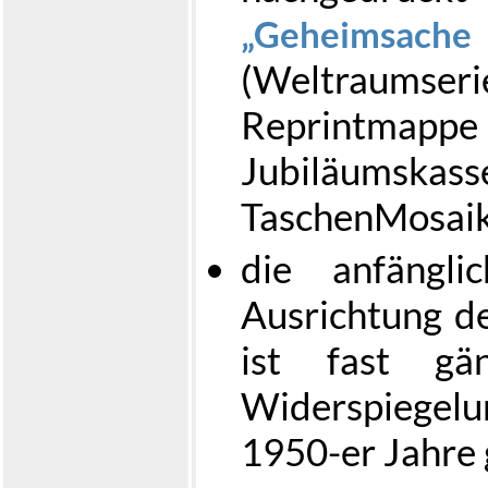
Geheimsa
(Weltraumser
Reprintma
Jubiläumska
TaschenMosai
die anfängli
Ausrichtung d
ist fast gän
Widerspiegel
1950-er Jahre