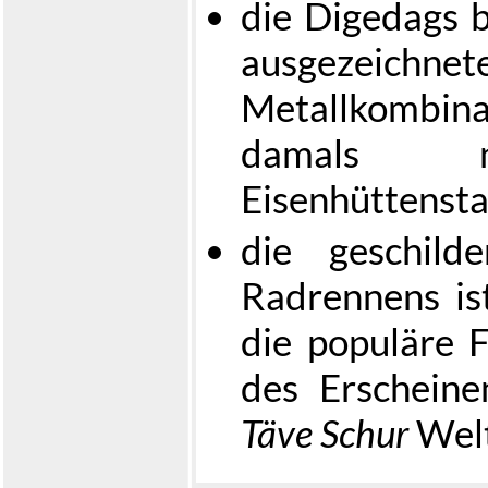
die Digedags b
ausgezeichne
Metallkombina
damals ne
Eisenhüttensta
die geschild
Radrennens is
die populäre F
des Erscheine
Täve Schur
Welt