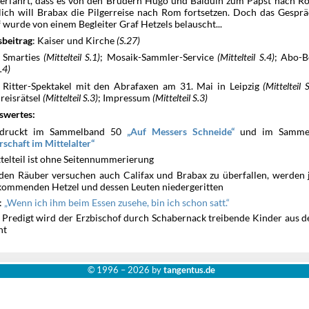
erfährt, dass es von den Brüdern Hugo und Balduin zum Papst nach R
glich will Brabax die Pilgerreise nach Rom fortsetzen. Doch das Gespr
 wurde von einem Begleiter Graf Hetzels belauscht...
: Kaiser und Kirche
(S.27)
sbeitrag
: Smarties
(Mittelteil S.1)
; Mosaik-Sammler-Service
(Mittelteil S.4)
; Abo-B
S.4)
: Ritter-Spektakel mit den Abrafaxen am 31. Mai in Leipzig
(Mittelteil 
eisrätsel
(Mittelteil S.3)
; Impressum
(Mittelteil S.3)
swertes:
edruckt im Sammelband 50
und im Samme
Auf Messers Schneide
schaft im Mittelalter
ttelteil ist ohne Seitennummerierung
iden Räuber versuchen auch Califax und Brabax zu überfallen, werden
kommenden Hetzel und dessen Leuten niedergeritten
:
Wenn ich ihm beim Essen zusehe, bin ich schon satt.
r Predigt wird der Erzbischof durch Schabernack treibende Kinder aus 
ht
© 1996 –
2026 by
tangentus.de