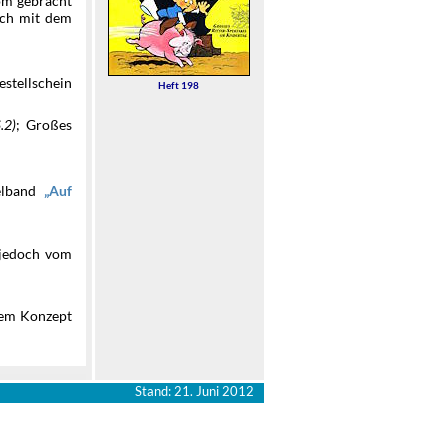
om gebracht
äch mit dem
estellschein
Heft 198
S.2)
; Großes
lband
Auf
 jedoch vom
dem Konzept
Stand: 21. Juni 2012