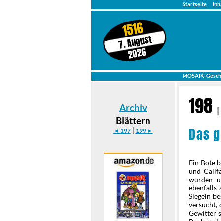
Startseite
Inh
1516
7. August
2026
MOSAIK-Gesch
198
Archiv
|
Blättern
Das g
|
◄ 197
199 ►
Ein Bote b
und Calif
wurden un
ebenfalls 
Siegeln bes
versucht,
Gewitter 