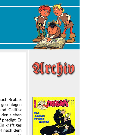
 auch Brabax
n geschlagen
und Califax
t den sieben
f predigt. Er
in kräftiges
of nach dem