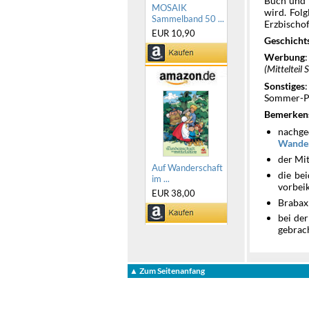
Buch und 
MOSAIK
wird. Fol
Sammelband 50 ...
Erzbischof
EUR 10,90
Geschicht
Werbung
(Mittelteil 
Sonstiges
Sommer-Pr
Bemerken
nachg
Wander
der Mi
Auf Wanderschaft
die be
im ...
vorbei
EUR 38,00
Brabax
bei de
gebrac
▲ Zum Seitenanfang