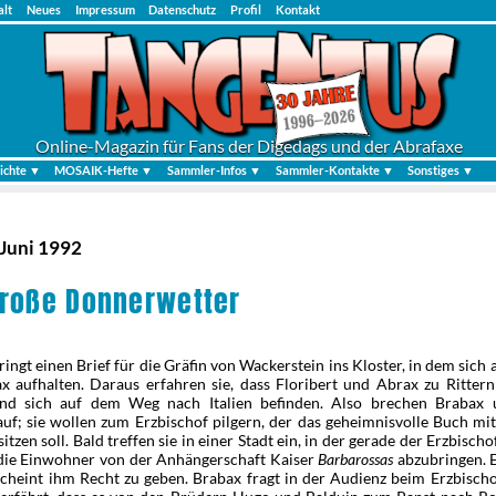
alt
Neues
Impressum
Datenschutz
Profil
Kontakt
Online-Magazin für Fans der Digedags und der Abrafaxe
ichte ▼
MOSAIK-Hefte ▼
Sammler-Infos ▼
Sammler-Kontakte ▼
Sonstiges ▼
 Juni 1992
roße Donnerwetter
ringt einen Brief für die Gräfin von Wackerstein ins Kloster, in dem sich
ax aufhalten. Daraus erfahren sie, dass Floribert und Abrax zu Ritter
d sich auf dem Weg nach Italien befinden. Also brechen Brabax 
auf; sie wollen zum Erzbischof pilgern, der das geheimnisvolle Buch mi
itzen soll. Bald treffen sie in einer Stadt ein, in der gerade der Erzbischo
 die Einwohner von der Anhängerschaft Kaiser
Barbarossas
abzubringen. E
scheint ihm Recht zu geben. Brabax fragt in der Audienz beim Erzbisch