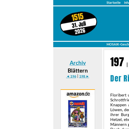
Startseite
Inh
1515
31. Juli
2026
MOSAIK-Gesch
197
Archiv
|
Blättern
Der R
|
◄ 196
198 ►
Floribert
Schrottfri
Knappen a
Löwen, der
ihrer Bur
Hetzel, et
Männern gr