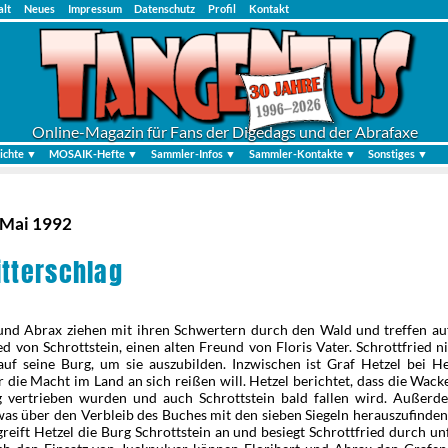
alt
Neues
Impressum
Datenschutz
Profil
Kontakt
Online-Magazin für Fans der Digedags und der Abrafaxe
ichte ▼
MOSAIK-Hefte ▼
Sammler-Infos ▼
Sammler-Kontakte ▼
Sonstiges ▼
 Mai 1992
itterschlag
 und Abrax ziehen mit ihren Schwertern durch den Wald und treffen auf
ed von Schrottstein, einen alten Freund von Floris Vater. Schrottfried n
uf seine Burg, um sie auszubilden. Inzwischen ist Graf Hetzel bei H
 die Macht im Land an sich reißen will. Hetzel berichtet, dass die Wack
g vertrieben wurden und auch Schrottstein bald fallen wird. Außerd
was über den Verbleib des Buches mit den sieben Siegeln herauszufinden
eift Hetzel die Burg Schrottstein an und besiegt Schrottfried durch unf