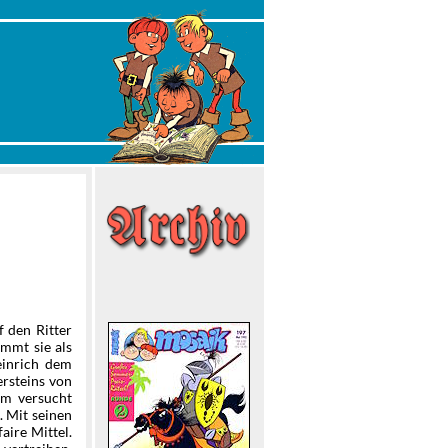
 den Ritter
immt sie als
einrich dem
ersteins von
em versucht
. Mit seinen
aire Mittel.