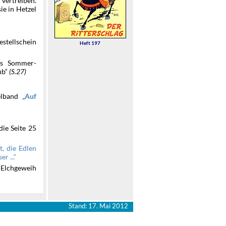
vertreiben.
ie in Hetzel
estellschein
Heft 197
es Sommer-
ub“
(S.27)
lband
Auf
die Seite 25
t, die Edlen
r ...
 Elchgeweih
Stand: 17. Mai 2012