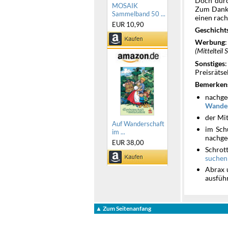
Doch durc
MOSAIK
Zum Dank w
Sammelband 50 ...
einen rach
EUR 10,90
Geschicht
Werbung
(Mittelteil 
Sonstiges
Preisrätse
Bemerken
nachg
Wander
der Mi
Auf Wanderschaft
im Sch
im ...
nachge
EUR 38,00
Schrott
suchen 
Abrax 
ausfüh
▲ Zum Seitenanfang