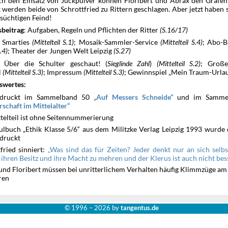
h den Einsatz von Juckpulver können Floribert und Abrax den Grafen 
erden beide von Schrottfried zu Rittern geschlagen. Aber jetzt haben s
süchtigen Feind!
: Aufgaben, Regeln und Pflichten der Ritter
(S.16/17)
sbeitrag
: Smarties
(Mittelteil S.1)
; Mosaik-Sammler-Service
(Mittelteil S.4)
; Abo-B
S.4)
; Theater der Jungen Welt Leipzig
(S.27)
: Über die Schulter geschaut! (
Sieglinde Zahl
)
(Mittelteil S.2)
; Groß
l
(Mittelteil S.3)
; Impressum
(Mittelteil S.3)
; Gewinnspiel „Mein Traum-Urla
swertes:
edruckt im Sammelband 50
und im Samme
Auf Messers Schneide
schaft im Mittelalter
ttelteil ist ohne Seitennummerierung
ulbuch „Ethik Klasse 5/6“ aus dem Militzke Verlag Leipzig 1993 wurde 
druckt
fried sinniert:
Was sind das für Zeiten? Jeder denkt nur an sich selbs
ihren Besitz und ihre Macht zu mehren und der Klerus ist auch nicht besse
und Floribert müssen bei unritterlichem Verhalten häufig Klimmzüge am
ren
© 1996 –
2026 by
tangentus.de