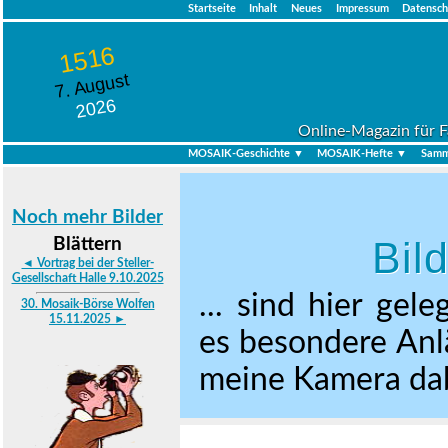
Startseite
Inhalt
Neues
Impressum
Datensch
1516
7. August
2026
Online-Magazin für F
MOSAIK-Geschichte ▼
MOSAIK-Hefte ▼
Samm
Noch mehr Bilder
Bil
Blättern
◄ Vortrag bei der Steller-
Gesellschaft Halle 9.10.2025
... sind hier gel
30. Mosaik-Börse Wolfen
15.11.2025 ►
es besondere Anlä
meine Kamera dabe