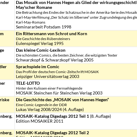
inder
Das Mosaik von Hannes Hegen als Glied der wirkungsgeschichtl
May'scher Romane
Die Betrachtung des Endes der Schatzsuche in der Amerika-Serie des Mosaik
Karl-May-Verfilmung „Der Schatz im Silbersee“ unter Zugrundelegung des g
Karl-May-Romans
Seminararbeit Potsdam 1998
hm
Ein Rittersmann von Schrot und Korn
Die Geschichte des Rübensteiners
Eulenspiegel Verlag 1995
ge
Das kleine Comic-Lexikon
Die schönsten Comics, die besten Zeichner, die witzigsten Texter
Schwarzkopf & Schwarzkopf Verlag 2005
dler
Sprachspiele im Comic
Das Profil der deutschen Comic-Zeitschrift MOSAIK
Leipziger Universitätsverlag 2003
her
TELE-LOTTO
Hinter den Kulissen einer Fernsehlegende
MOSAIK Steinchen für Steinchen Verlag 2003
riske
Die Geschichte des „MOSAIK von Hannes Hegen“
Eine Comic-Legende in der DDR
Lukas Verlag 2008/2024 (4. Auflage)
nberg,
MOSAIK-Katalog Digedags 2012 Teil 1
(8. Auflage)
Edition MOSAIKER 2011
nberg,
MOSAIK-Katalog Digedags 2012 Teil 2