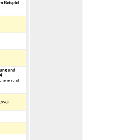
m Beispiel
sung und
64
schehen und
1990)