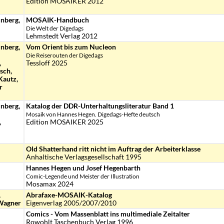
Edition MOSAIKER 2012
nberg,
MOSAIK-Handbuch
Die Welt der Digedags
Lehmstedt Verlag 2012
nberg,
Vom Orient bis zum Nucleon
Die Reiserouten der Digedags
,
Tessloff 2025
sch,
Kautz,
r
nberg,
Katalog der DDR-Unterhaltungsliteratur Band 1
Mosaik von Hannes Hegen. Digedags-Hefte deutsch
,
Edition MOSAIKER 2025
Old Shatterhand ritt nicht im Auftrag der Arbeiterklasse
Anhaltische Verlagsgesellschaft 1995
Hannes Hegen und Josef Hegenbarth
Comic-Legende und Meister der Illustration
Mosamax 2024
,
Abrafaxe-MOSAIK-Katalog
 Wagner
Eigenverlag 2005/2007/2010
Comics - Vom Massenblatt ins multimediale Zeitalter
Rowohlt Taschenbuch Verlag 1996