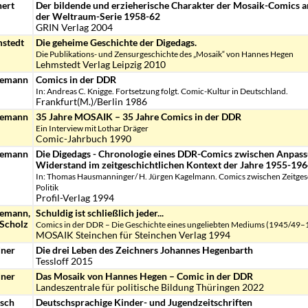
ert
Der bildende und erzieherische Charakter der Mosaik-Comics a
der Weltraum-Serie 1958-62
GRIN Verlag 2004
stedt
Die geheime Geschichte der Digedags.
Die Publikations- und Zensurgeschichte des „Mosaik“ von Hannes Hegen
Lehmstedt Verlag Leipzig 2010
kemann
Comics in der DDR
In: Andreas C. Knigge. Fortsetzung folgt. Comic-Kultur in Deutschland.
Frankfurt(M.)/Berlin 1986
kemann
35 Jahre MOSAIK – 35 Jahre Comics in der DDR
Ein Interview mit Lothar Dräger
Comic-Jahrbuch 1990
kemann
Die Digedags - Chronologie eines DDR-Comics zwischen Anpas
Widerstand im zeitgeschichtlichen Kontext der Jahre 1955-19
In: Thomas Hausmanninger/ H. Jürgen Kagelmann. Comics zwischen Zeitge
Politik
Profil-Verlag 1994
kemann,
Schuldig ist schließlich jeder...
 Scholz
Comics in der DDR – Die Geschichte eines ungeliebten Mediums (1945/49–
MOSAIK Steinchen für Steinchen Verlag 1994
dner
Die drei Leben des Zeichners Johannes Hegenbarth
Tessloff 2015
dner
Das Mosaik von Hannes Hegen – Comic in der DDR
Landeszentrale für politische Bildung Thüringen 2022
asch
Deutschsprachige Kinder- und Jugendzeitschriften