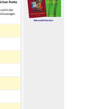
ichen Kette
 und in der
leichnamigen
Sekundärliteratur