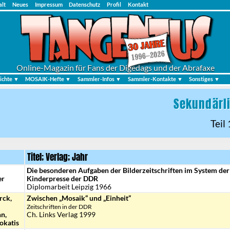
alt
Neues
Impressum
Datenschutz
Profil
Kontakt
Online-Magazin für Fans der Digedags und der Abrafaxe
ichte ▼
MOSAIK-Hefte ▼
Sammler-Infos ▼
Sammler-Kontakte ▼
Sonstiges ▼
Sekundärli
Teil
Titel; Verlag; Jahr
Die besonderen Aufgaben der Bilderzeitschriften im System der
er
Kinderpresse der DDR
Diplomarbeit Leipzig 1966
rck,
Zwischen „Mosaik“ und „Einheit“
Zeitschriften in der DDR
n,
Ch. Links Verlag 1999
Lokatis