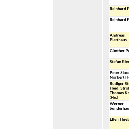
Reinhard P
Reinhard P
Andreas
Platthaus
Günther P
Stefan Rie
Peter Skod
Norbert H
Rüdiger St
Heidi Stro
Thomas K
(Hg.)
Werner
Sünderhau
Ellen Thie