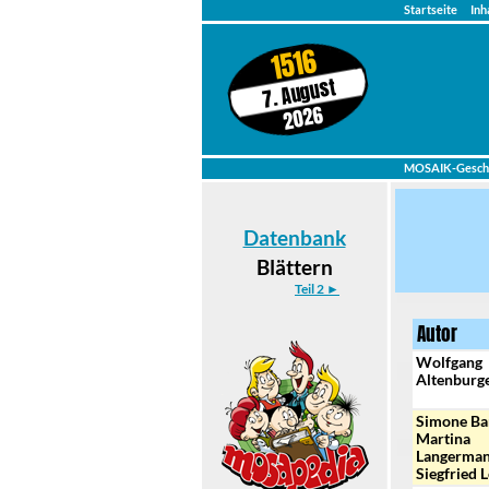
Startseite
Inh
1516
7. August
2026
MOSAIK-Gesch
Datenbank
Blättern
Teil 2 ►
Autor
Wolfgang
Altenburg
Simone Ba
Martina
Langerman
Siegfried 