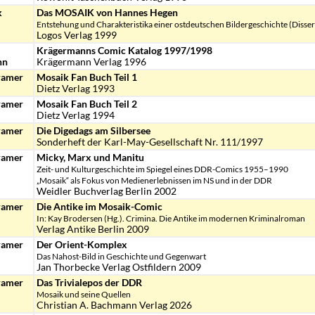
k
Das MOSAIK von Hannes Hegen
Entstehung und Charakteristika einer ostdeutschen Bildergeschichte (Disser
Logos Verlag 1999
Krägermanns Comic Katalog 1997/1998
nn
Krägermann Verlag 1996
ramer
Mosaik Fan Buch Teil 1
Dietz Verlag 1993
ramer
Mosaik Fan Buch Teil 2
Dietz Verlag 1994
ramer
Die Digedags am Silbersee
Sonderheft der Karl-May-Gesellschaft Nr. 111/1997
ramer
Micky, Marx und Manitu
Zeit- und Kulturgeschichte im Spiegel eines DDR-Comics 1955–1990
„Mosaik“ als Fokus von Medienerlebnissen im NS und in der DDR
Weidler Buchverlag Berlin 2002
ramer
Die Antike im Mosaik-Comic
In: Kay Brodersen (Hg.). Crimina. Die Antike im modernen Kriminalroman
Verlag Antike Berlin 2009
ramer
Der Orient-Komplex
Das Nahost-Bild in Geschichte und Gegenwart
Jan Thorbecke Verlag Ostfildern 2009
ramer
Das Trivialepos der DDR
Mosaik und seine Quellen
Christian A. Bachmann Verlag 2026