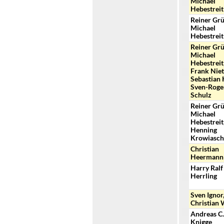
Michael
Hebestreit
Reiner Grü
Michael
Hebestreit
Reiner Grü
Michael
Hebestreit
Frank Niet
Sebastian 
Sven-Roge
Schulz
Reiner Grü
Michael
Hebestreit
Henning
Krowiasch
Christian
Heermann
Harry Ralf
Herrling
Sven Ignor
Christian
Andreas C.
Knigge