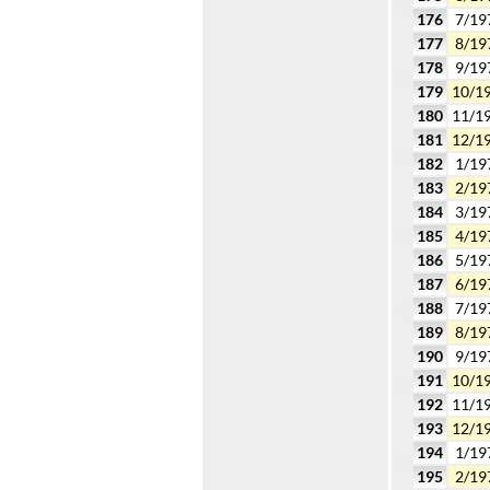
176
7/19
177
8/19
178
9/19
179
10/1
180
11/1
181
12/1
182
1/19
183
2/19
184
3/19
185
4/19
186
5/19
187
6/19
188
7/19
189
8/19
190
9/19
191
10/1
192
11/1
193
12/1
194
1/19
195
2/19