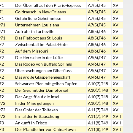
71
Der Überfall auf den Prärie-Express
A7(5),T45
XV
71
Goldrausch in New Orleans
A7(5),T45
XV
71
Gefährliche Geheimnisse
A7(5),T45
XV
971
Unternehmen Louisiana
A7(5),T45
XV
971
Aufruhr in Turtleville
A8(5),T46
XV
971
Das Flatboot aus St. Louis
A8(5),T46
XVI
72
Zwischenfall im Palast-Hotel
A8(6),T46
XVI
72
Auf dem Missouri
A8(6),T46
XVI
72
Die Herrscherin der Lüfte
A9(6),T47
XVI
72
Das Rodeo von Buffalo Springs
A9(6),T47
XVI
72
Überraschungen am Biberfluss
A9(6),T47
XVI
72
Das große Glasperlengeschäft
A9(6),T47
XVI
72
Schwarzer Plan mit gelben Tupfen
A10(7),T48
XVI
72
Der Sieg mit der Dampforgel
A10(7),T48
XVI
72
Der Angriff auf die Insel
A10(7),T48
XVI
972
In der Mine gefangen
A10(7),T48
XVI
972
Das Opfer der Tolteken
A11(7),T49
XVI
972
Im Tal der Enttäuschung
A11(7),T49
XVII
73
Ankunft in Frisco
A11(8),T49
XVII
73
Der Pfandleiher von China-Town
A11(8),T49
XVII