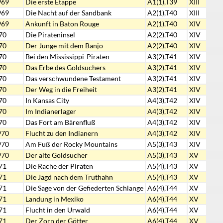
969
Die erste Etappe
A1(1),T39
XIII
969
Die Nacht auf der Sandbank
A2(1),T40
XIII
969
Ankunft in Baton Rouge
A2(1),T40
XIV
70
Die Pirateninsel
A2(2),T40
XIV
70
Der Junge mit dem Banjo
A2(2),T40
XIV
70
Bei den Mississippi-Piraten
A3(2),T41
XIV
70
Das Erbe des Goldsuchers
A3(2),T41
XIV
70
Das verschwundene Testament
A3(2),T41
XIV
70
Der Weg in die Freiheit
A3(2),T41
XIV
70
In Kansas City
A4(3),T42
XIV
70
Im Indianerlager
A4(3),T42
XIV
70
Das Fort am Bärenfluß
A4(3),T42
XIV
970
Flucht zu den Indianern
A4(3),T42
XIV
970
Am Fuß der Rocky Mountains
A5(3),T43
XIV
970
Der alte Goldsucher
A5(3),T43
XV
71
Die Rache der Piraten
A5(4),T43
XV
71
Die Jagd nach dem Truthahn
A5(4),T43
XV
71
Die Sage von der Gefiederten Schlange
A6(4),T44
XV
71
Landung in Mexiko
A6(4),T44
XV
71
Flucht in den Urwald
A6(4),T44
XV
71
Der Zorn der Götter
A6(4),T44
XV