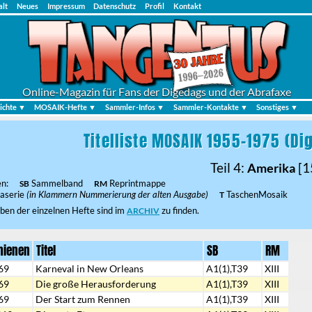
alt
Neues
Impressum
Datenschutz
Profil
Kontakt
Online-Magazin für Fans der Digedags und der Abrafaxe
ichte ▼
MOSAIK-Hefte ▼
Sammler-Infos ▼
Sammler-Kontakte ▼
Sonstiges ▼
Titelliste MOSAIK 1955-1975 (Di
Teil 4:
[1
Amerika
gen:
Sammelband
Reprintmappe
SB
RM
aserie
(in Klammern Nummerierung der alten Ausgabe)
TaschenMosaik
T
ben der einzelnen Hefte sind im
zu finden.
ARCHIV
hienen
Titel
SB
RM
69
Karneval in New Orleans
A1(1),T39
XIII
69
Die große Herausforderung
A1(1),T39
XIII
69
Der Start zum Rennen
A1(1),T39
XIII