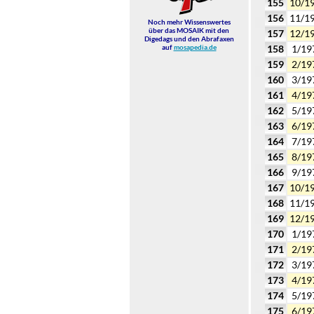
155
10/1
156
11/1
Noch mehr Wissenswertes
über das MOSAIK mit den
157
12/1
Digedags und den Abrafaxen
auf
mosapedia.de
158
1/19
159
2/19
160
3/19
161
4/19
162
5/19
163
6/19
164
7/19
165
8/19
166
9/19
167
10/1
168
11/1
169
12/1
170
1/19
171
2/19
172
3/19
173
4/19
174
5/19
175
6/19