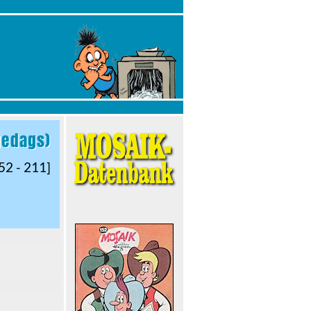
gedags)
52 - 211]