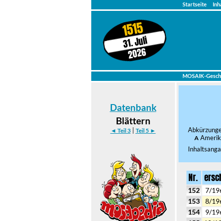
Startseite
Inh
1515
31. Juli
2026
MOSAIK-Gesch
Datenbank
Blättern
Abkürzun
|
◄ Teil 3
Teil 5 ►
Amerik
A
Inhaltsanga
Nr.
ersc
152
7/19
153
8/19
154
9/19