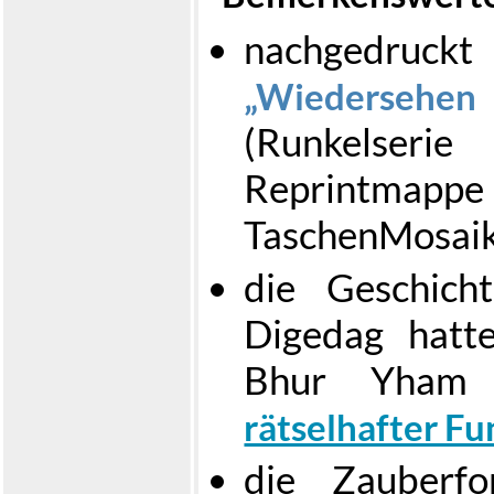
nachgedruc
Wiederseh
(Runkelseri
Reprintma
TaschenMosai
die Geschich
Digedag hatt
Bhur Yha
rätselhafter Fu
die Zauberfo