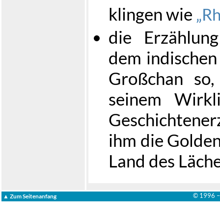
klingen wie
Rh
die Erzählun
dem indischen 
Großchan so,
seinem Wirkl
Geschichtene
ihm die Golde
Land des Läche
© 1996 
▲ Zum Seitenanfang