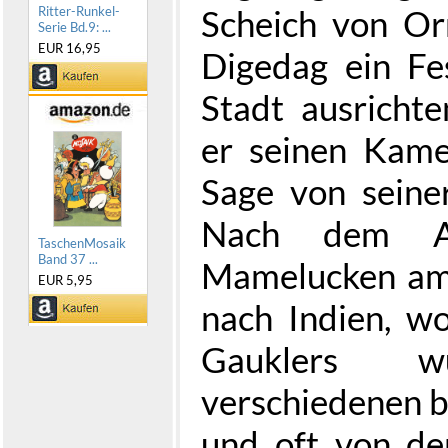
Scheich von Or
Ritter-Runkel-
Serie Bd.9: ...
EUR 16,95
Digedag ein Fe
Stadt ausrichte
er seinen Kame
Sage von seine
Nach dem Au
TaschenMosaik
Band 37 ...
Mamelucken am
EUR 5,95
nach Indien, wo
Gauklers 
verschiedenen bi
und oft von de