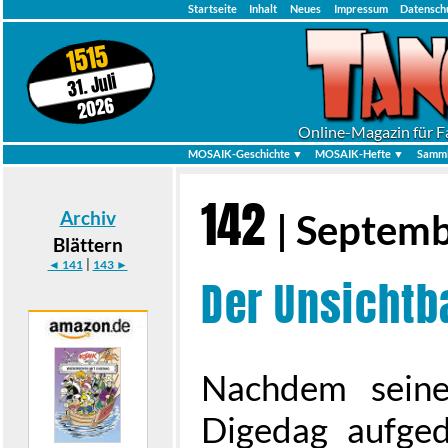
Startseite
Inhalt
Neues
Impressum
Datensch
1515
31. Juli
2026
Online-Magazin für F
MOSAIK-Geschichte ▼
MOSAIK-Hefte ▼
Samml
142
Archiv
| Septem
Blättern
|
◄ 141
143 ►
Der Unsichtb
Nachdem seine
Digedag aufged