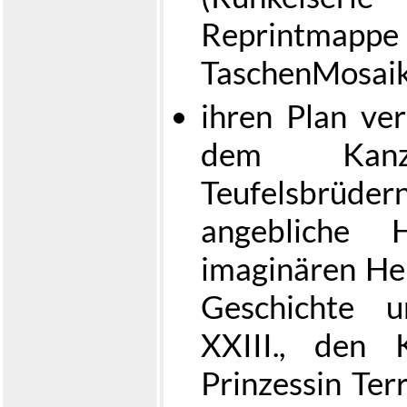
Reprintm
TaschenMosai
ihren Plan ver
dem Kan
Teufelsbrüde
angebliche 
imaginären Hei
Geschichte 
XXIII., den K
Prinzessin Ter