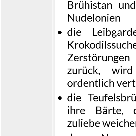
Brühistan und
Nudelonien
die Leibgard
Krokodilssu
Zerstörunge
zurück, wir
ordentlich ver
die Teufelsb
ihre Bärte, 
zuliebe weich