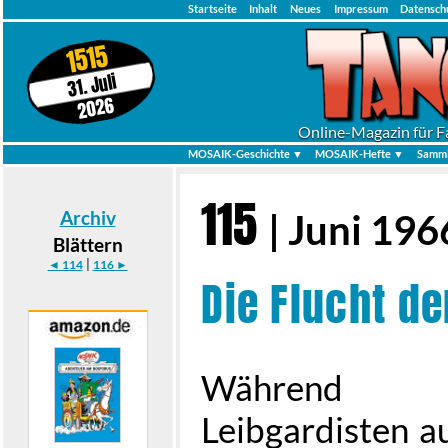
Startseite
Inhalt
Neues
Impressum
Datensch
1515
31. Juli
2026
Online-Magazin für F
MOSAIK-Geschichte ▼
MOSAIK-Hefte ▼
Samml
115
Archiv
| Juni 196
Blättern
|
◄ 114
116 ►
Die Flucht de
Während di
Leibgardisten a