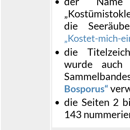
der Name 
„Kostümistokl
die Seeräub
Kostet-mich-ei
die Titelzei
wurde auch 
Sammelban
ver
Bosporus
die Seiten 2 b
143 nummerie