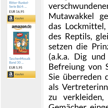
verschwun
Ritter-Runkel-
Serie Bd.4: ...
EUR 16,95
Mutawakkel ge
das Lockmittel,
des Reptils, gle
setzen die Pri
(a.k.a. Dig un
TaschenMosaik
Band 30 ...
Befreiung von S
EUR 5,95
Sie überreden d
als Vertreteri
zu verkleiden
Gemächer einge