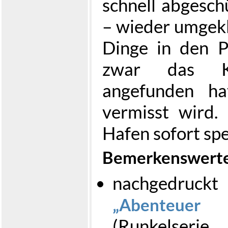
schnell abgeschü
– wieder umgekl
Dinge in den P
zwar das Kr
angefunden ha
vermisst wird.
Hafen sofort spe
Bemerkenswerte
nachgedruc
Abenteue
(Runkelseri