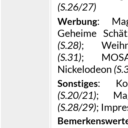
(S.26/27)
: Ma
Werbung
Geheime Schät
(S.28)
; Weihna
(S.31)
; MOS
Nickelodeon
(S.
: Ko
Sonstiges
(S.20/21)
; Mag
(S.28/29)
; Impr
Bemerkenswerte