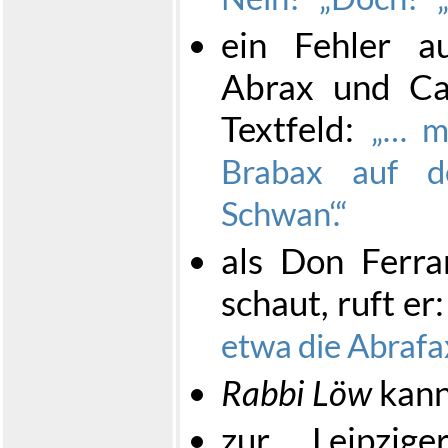
ein Fehler a
Abrax und Cal
Textfeld:
… m
Brabax auf
Schwan
.
als Don Ferr
schaut, ruft er
etwa die Abrafa
Rabbi Löw
kann
zur Leipzig