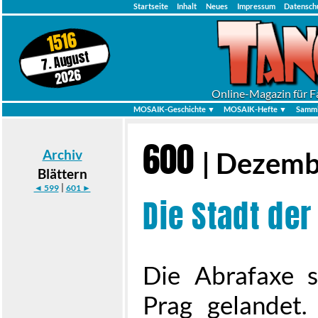
Startseite
Inhalt
Neues
Impressum
Datensch
1516
7. August
2026
Online-Magazin für F
MOSAIK-Geschichte ▼
MOSAIK-Hefte ▼
Samml
600
Archiv
| Dezemb
Blättern
|
◄ 599
601 ►
Die Stadt de
Die Abrafaxe 
Prag gelandet