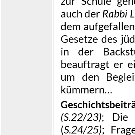
zur Schule gehe
auch der
Rabbi 
dem aufgefallen 
Gesetze des jüd
in der Backst
beauftragt er e
um den Beglei
kümmern…
Geschichtsbeitr
(S.22/23)
; Die
(
S.24/25)
; Frag