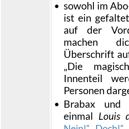
sowohl im Abo-
ist ein gefalte
auf der Vord
machen dic
Überschrift au
„Die magisc
Innenteil we
Personen darge
Brabax und L
einmal
Louis 
Nein!
Doch!