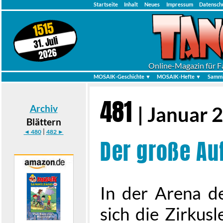
Startseite
Inhalt
Neues
Impressum
Datensch
1515
31. Juli
2026
Online-Magazin für F
MOSAIK-Geschichte ▼
MOSAIK-Hefte ▼
Samml
481
Archiv
| Januar 
Blättern
|
◄ 480
482 ►
Der große Auf
In der Arena d
sich die Zirkus