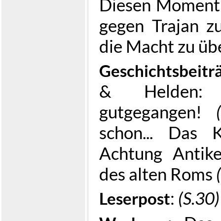
Diesen Moment 
gegen Trajan z
die Macht zu ü
Geschichtsbeitr
& Helden: 
gutgegangen!
schon... Das
Achtung Antik
des alten Roms
:
(S.30)
Leserpost