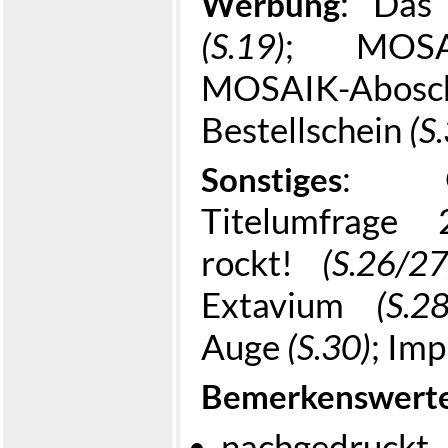
: Das
Werbung
(S.19)
; MOS
MOSAIK-Abosch
Bestellschein
(S
: G
Sonstiges
Titelumfrag
rockt!
(S.26/27
Extavium
(S.2
Auge
(S.30)
; Im
Bemerkenswert
nachgedruckt