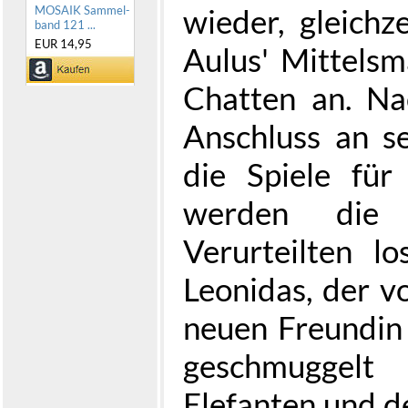
wieder, gleich
MOSAIK Sammel-
band 121 ...
EUR 14,95
Aulus' Mittelsm
Chatten an. N
Anschluss an s
die Spiele für 
werden die
Verurteilten l
Leonidas, der v
neuen Freundin
geschmuggel
Elefanten und 