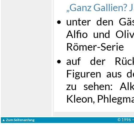
Ganz Gallien? J
unter den Gäs
Alfio und Oli
Römer-Serie
auf der Rück
Figuren aus d
zu sehen: Alk
Kleon, Phlegma
© 1996 
▲ Zum Seitenanfang