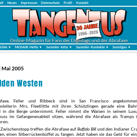
alt
Neues
Impressum
Datenschutz
Profil
Kontakt
Online-Magazin für Fans der Digedags und der Abrafaxe
ichte ▼
MOSAIK-Hefte ▼
Sammler-Infos ▼
Sammler-Kontakte ▼
Sonstiges ▼
| Mai 2005
lden Westen
faxe, Feller und Ribbeck sind in San Francisco angekomme
sleiterin Mrs. Fleetlittle mit ihren Schützlingen gerade eine Bah
ld in die Berge unternimmt. Feller nimmt die Waisen in seinem Luxus
uss im Gefangenenabteil sitzen, während die Abrafaxe als Tramps 
hren.
 Zwischenstopp treffen die Abrafaxe auf
Buffalo Bill
und den Indianer Cra
en, einen Silberrückenbüffel zu fangen. Jetzt haben sie das Geld für ei