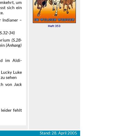
 umkehrt, um
sst sich ein
te.
r Indianer –
Heft 353
(S.32-34)
torium
(S.28-
ein
(Anhang)
d im Aldi-
 Lucky Luke
 zu sehen
uch von
Jack
leider fehlt
Stand: 28. April 2005