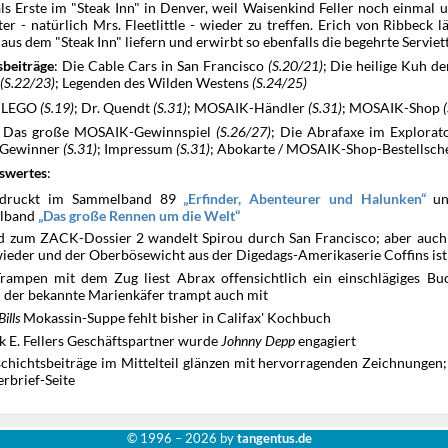
ls Erste im "Steak Inn" in Denver, weil Waisenkind Feller noch einmal
er - natürlich Mrs. Fleetlittle - wieder zu treffen. Erich von Ribbeck lä
aus dem "Steak Inn" liefern und erwirbt so ebenfalls die begehrte Serviet
: Die Cable Cars in San Francisco
(S.20/21)
; Die heilige Kuh de
sbeiträge
n
(S.22/23)
; Legenden des Wilden Westens
(S.24/25)
: LEGO
(S.19)
; Dr. Quendt
(S.31)
; MOSAIK-Händler
(S.31)
; MOSAIK-Shop
: Das große MOSAIK-Gewinnspiel
(S.26/27)
; Die Abrafaxe im Explora
-Gewinner
(S.31)
; Impressum
(S.31)
; Abokarte / MOSAIK-Shop-Bestellsch
:
swertes
edruckt im Sammelband 89
un
Erfinder, Abenteurer und Halunken
lband
Das große Rennen um die Welt
d zum ZACK-Dossier 2 wandelt Spirou durch San Francisco; aber auch
 wieder und der Oberbösewicht aus der Digedags-Amerikaserie Coffins ist
rampen mit dem Zug liest Abrax offensichtlich ein einschlägiges B
; der bekannte Marienkäfer trampt auch mit
Bills
Mokassin-Suppe fehlt bisher in Califax' Kochbuch
k E. Fellers Geschäftspartner wurde
Johnny Depp
engagiert
chichtsbeiträge im Mittelteil glänzen mit hervorragenden Zeichnungen; 
erbrief-Seite
© 1996 –
2026 by
tangentus.de