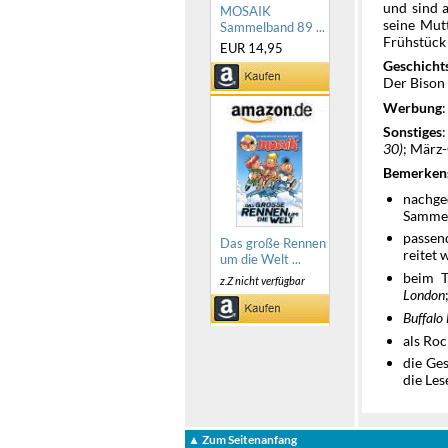
und sind a
MOSAIK
seine Mutt
Sammelband 89 ...
Frühstück 
EUR 14,95
Geschicht
Der Biso
Werbung
Sonstiges
30)
; März
Bemerken
nachg
Samme
passen
Das große Rennen
reitet
um die Welt ...
beim T
z.Z nicht verfügbar
London
Buffalo 
als Roc
die Ges
die Les
▲ Zum Seitenanfang