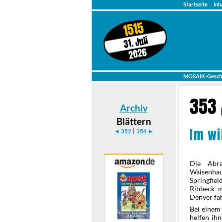
Startseite
Inh
1515
31. Juli
2026
MOSAIK-Gesch
353
Archiv
Blättern
Im wi
|
◄ 352
354 ►
Die Abra
Waisenhau
Springfie
Ribbeck m
Denver fa
Bei einem
helfen ihn